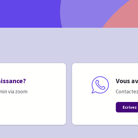
naissance?
Vous a
 min via zoom
Contactez
Ecrivez